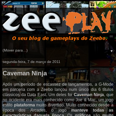
▼
segunda-feira, 7 de março de 2011
Caveman Ninja
Após um período de escassez de lançamentos, a G-Mode
em parceria com a Zeebo lançou num único dia 6 títulos
clássicos da Data East. Um deles foi
Caveman Ninja
, que
no ocidente era mais conhecido como Joe & Mac, um jogo
estilo
plataforma
muito divertido. Muito conhecido desde a
época dos
Arcades
, o jogo
manteve todas as
características daquela época
. Os
gráficos
são
muito