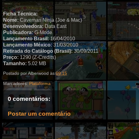
Ficha Técnica:
Nome:
Caveman Ninja (Joe & Mac)
Desenvolvedora:
Data East
Publicadora:
G-Mode
Lançamento Brasil:
16/04/2010
Lançamento México:
31/03/2010
Retirada do Catálogo (Brasil):
30/09/2011
Preço:
1290 (Z-Credits)
Tamanho:
5.02 MB
Postado por
Alberwood
às
09:15
Marcadores:
Plataforma
0 comentários:
Postar um comentário